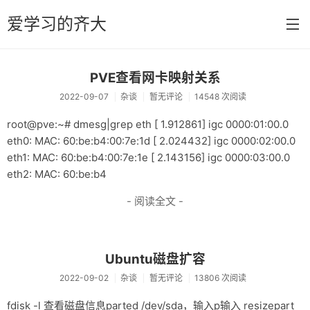
爱学习的齐大
PVE查看网卡映射关系
首页
2022-09-07
杂谈
暂无评论
14548 次阅读
分类
root@pve:~# dmesg|grep eth [ 1.912861] igc 0000:01:00.0
杂谈
eth0: MAC: 60:be:b4:00:7e:1d [ 2.024432] igc 0000:02:00.0
eth1: MAC: 60:be:b4:00:7e:1e [ 2.143156] igc 0000:03:00.0
远程开机棒
eth2: MAC: 60:be:b4
开机指导
- 阅读全文 -
毕业设计
投稿
Ubuntu磁盘扩容
关于
2022-09-02
杂谈
暂无评论
13806 次阅读
fdisk -l 查看磁盘信息parted /dev/sda，输入p输入 resizepart